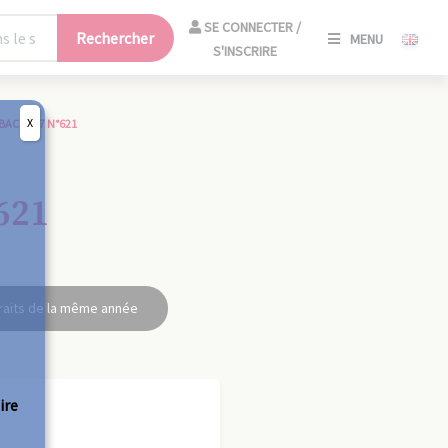
SE
SE CONNECTER /
Rechercher
MENU
CONNECT
S'INSCRIRE
/
S'INSCRIR
X
BAC 1957 N°621
FERM
621
raits de la même année
ire