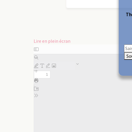
The
Lire en plein écran
Aller
au
So
contenu
PDF