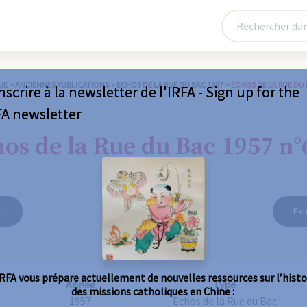
UE
>
ANCIENNES PUBLICATIONS
>
ECHOS DE LA RUE DU BAC 1957
>
ECHOS DE LA RUE DU 
nscrire à la newsletter de l'IRFA - Sign up for the
FA newsletter
os de la Rue du Bac 1957 n°
e
Ext
IRFA vous prépare actuellement de nouvelles ressources sur l’histo
Année
Type
des missions catholiques en Chine :
1957
Echos de la Rue du Bac