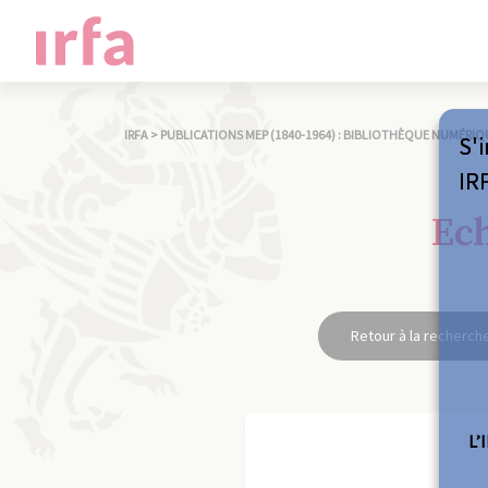
IRFA
>
PUBLICATIONS MEP (1840-1964) : BIBLIOTHÈQUE NUMÉRIQ
S'i
IR
Ech
Retour à la recherch
L’