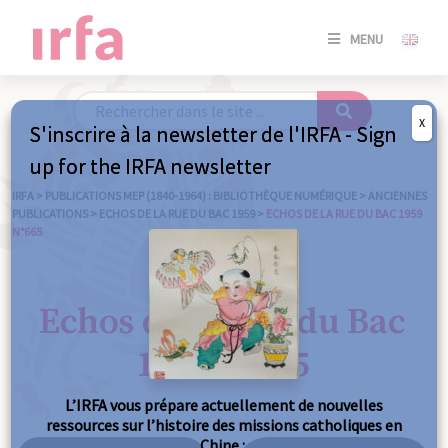
SE
MENU
CONNE
/
S'INSC
X
S'inscrire à la newsletter de l'IRFA - Sign
SE
up for the IRFA newsletter
CONNE
/ S'INSC
IRFA
>
PUBLICATIONS MEP (1840-1964) : BIBLIOTHÈQUE NUMÉRIQUE
>
ANCIENNES
PUBLICATIONS
>
ECHOS DE LA RUE DU BAC 1959
>
ECHOS DE LA RUE DU BAC 1959
N°665
FE
Echos de la Rue du Bac
1959 n°665
L’IRFA vous prépare actuellement de nouvelles
ressources sur l’histoire des missions catholiques en
Chine :