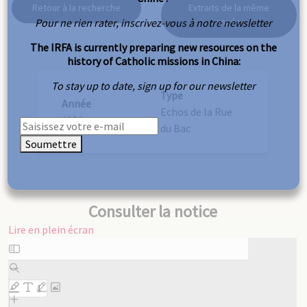
Retour à la recherche
Extraits de la même
Pour ne rien rater, inscrivez-vous à notre newsletter
année
The IRFA is currently preparing new resources on the
history of Catholic missions in China:
To stay up to date, sign up for our newsletter
Type
Année
Echos de la Rue
1959
du Bac
Soumettre
Consulter la notice
Lire en plein écran
Aller
au
contenu
PDF