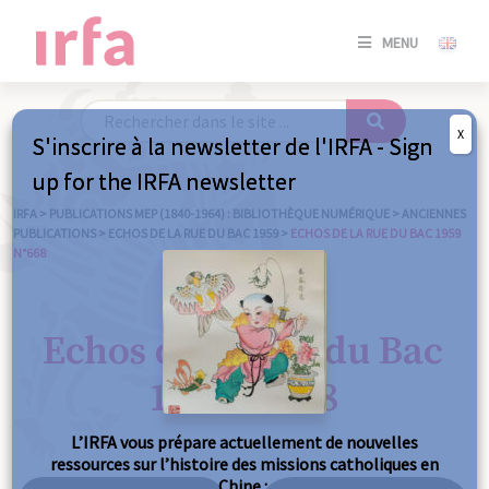
SE
MENU
CONNE
/
S'INSC
X
S'inscrire à la newsletter de l'IRFA - Sign
SE
up for the IRFA newsletter
CONNE
/ S'INSC
IRFA
>
PUBLICATIONS MEP (1840-1964) : BIBLIOTHÈQUE NUMÉRIQUE
>
ANCIENNES
PUBLICATIONS
>
ECHOS DE LA RUE DU BAC 1959
>
ECHOS DE LA RUE DU BAC 1959
N°668
FE
Echos de la Rue du Bac
1959 n°668
L’IRFA vous prépare actuellement de nouvelles
ressources sur l’histoire des missions catholiques en
Chine :