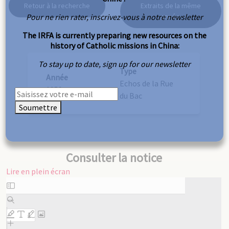
Retour à la recherche
Extraits de la même
Pour ne rien rater, inscrivez-vous à notre newsletter
année
The IRFA is currently preparing new resources on the
history of Catholic missions in China:
To stay up to date, sign up for our newsletter
Type
Année
Echos de la Rue
1959
du Bac
Soumettre
Consulter la notice
Lire en plein écran
Aller
au
contenu
PDF