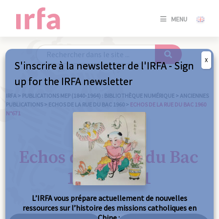
SE
MENU
CONNE
/
S'INSC
X
S'inscrire à la newsletter de l'IRFA - Sign
SE
up for the IRFA newsletter
CONNE
/ S'INSC
IRFA
>
PUBLICATIONS MEP (1840-1964) : BIBLIOTHÈQUE NUMÉRIQUE
>
ANCIENNES
PUBLICATIONS
>
ECHOS DE LA RUE DU BAC 1960
>
ECHOS DE LA RUE DU BAC 1960
N°671
FE
Echos de la Rue du Bac
1960 n°671
L’IRFA vous prépare actuellement de nouvelles
ressources sur l’histoire des missions catholiques en
Chine :