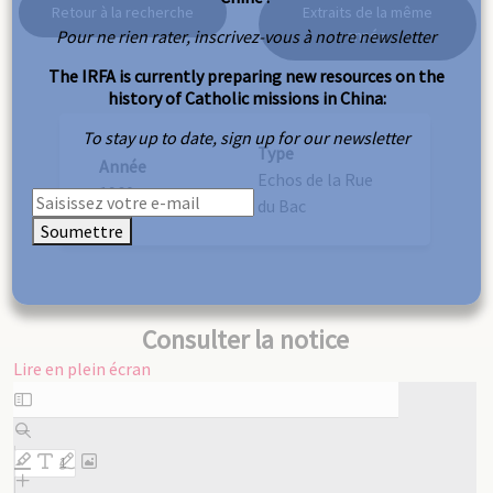
Retour à la recherche
Extraits de la même
Pour ne rien rater, inscrivez-vous à notre newsletter
année
The IRFA is currently preparing new resources on the
history of Catholic missions in China:
To stay up to date, sign up for our newsletter
Type
Année
Echos de la Rue
1960
du Bac
Soumettre
Consulter la notice
Lire en plein écran
Aller
au
contenu
PDF