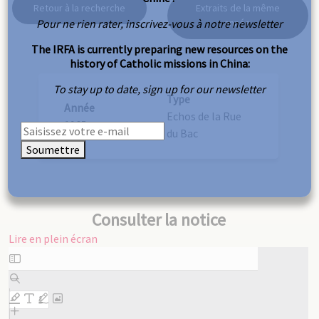
Retour à la recherche
Extraits de la même
Pour ne rien rater, inscrivez-vous à notre newsletter
année
The IRFA is currently preparing new resources on the
history of Catholic missions in China:
To stay up to date, sign up for our newsletter
Type
Année
Echos de la Rue
1965
du Bac
Soumettre
Consulter la notice
Lire en plein écran
Aller
au
contenu
PDF