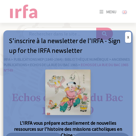
SE
MENU
CONNE
/
S'INSC
X
S'inscrire à la newsletter de l'IRFA - Sign
SE
up for the IRFA newsletter
CONNE
/ S'INSC
IRFA
>
PUBLICATIONS MEP (1840-1964) : BIBLIOTHÈQUE NUMÉRIQUE
>
ANCIENNES
PUBLICATIONS
>
ECHOS DE LA RUE DU BAC 1965
>
ECHOS DE LA RUE DU BAC 1965
N°749
FE
Echos de la Rue du Bac
1965 n°749
L’IRFA vous prépare actuellement de nouvelles
ressources sur l’histoire des missions catholiques en
Chine :