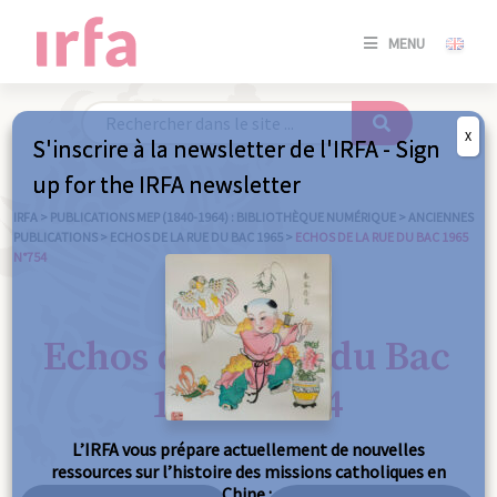
SE
MENU
CONNE
/
S'INSC
X
S'inscrire à la newsletter de l'IRFA - Sign
SE
up for the IRFA newsletter
CONNE
/ S'INSC
IRFA
>
PUBLICATIONS MEP (1840-1964) : BIBLIOTHÈQUE NUMÉRIQUE
>
ANCIENNES
PUBLICATIONS
>
ECHOS DE LA RUE DU BAC 1965
>
ECHOS DE LA RUE DU BAC 1965
N°754
FE
Echos de la Rue du Bac
1965 n°754
L’IRFA vous prépare actuellement de nouvelles
ressources sur l’histoire des missions catholiques en
Chine :