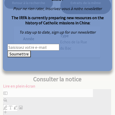
Retour à la recherche
Extraits de la même
Pour ne rien rater, inscrivez-vous à notre newsletter
année
The IRFA is currently preparing new resources on the
history of Catholic missions in China:
To stay up to date, sign up for our newsletter
Type
Année
Echos de la Rue
1965
du Bac
Soumettre
Consulter la notice
Lire en plein écran
Aller
au
contenu
PDF