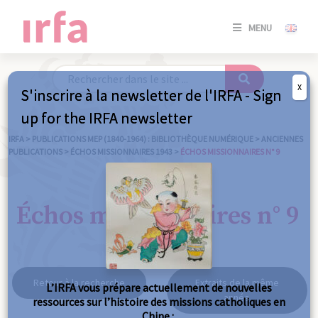
SE
MENU
CONNE
/
S'INSC
X
S'inscrire à la newsletter de l'IRFA - Sign
SE
up for the IRFA newsletter
CONNE
/ S'INSC
IRFA
>
PUBLICATIONS MEP (1840-1964) : BIBLIOTHÈQUE NUMÉRIQUE
>
ANCIENNES
PUBLICATIONS
>
ÉCHOS MISSIONNAIRES 1943
>
ÉCHOS MISSIONNAIRES N° 9
FE
Échos missionnaires n° 9
Retour à la recherche
Extraits de la même
L’IRFA vous prépare actuellement de nouvelles
année
ressources sur l’histoire des missions catholiques en
Chine :