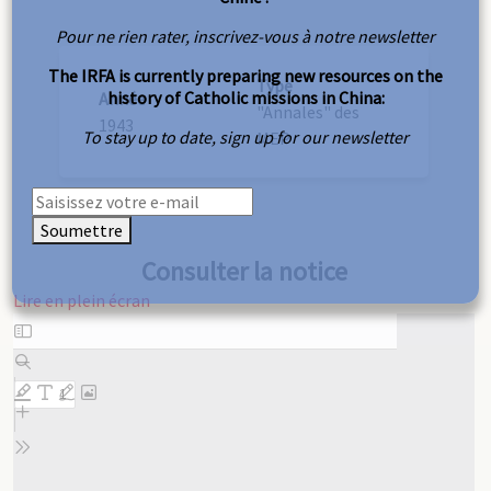
Pour ne rien rater, inscrivez-vous à notre newsletter
The IRFA is currently preparing new resources on the
Type
history of Catholic missions in China:
Année
"Annales" des
1943
To stay up to date, sign up for our newsletter
MEP
Soumettre
Consulter la notice
Lire en plein écran
Aller
au
contenu
PDF