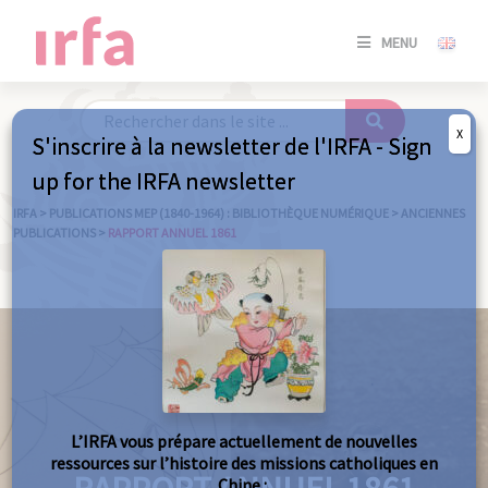
SE
MENU
CONNE
/
S'INSC
X
S'inscrire à la newsletter de l'IRFA - Sign
SE
up for the IRFA newsletter
CONNE
/ S'INSC
IRFA
>
PUBLICATIONS MEP (1840-1964) : BIBLIOTHÈQUE NUMÉRIQUE
>
ANCIENNES
PUBLICATIONS
>
RAPPORT ANNUEL 1861
FE
L’IRFA vous prépare actuellement de nouvelles
ressources sur l’histoire des missions catholiques en
Chine :