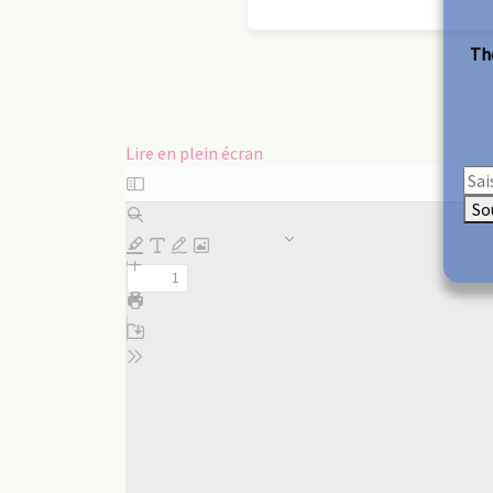
The
Lire en plein écran
Aller
au
So
contenu
PDF