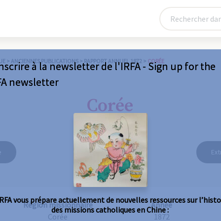
UE
>
ANCIENNES PUBLICATIONS
>
RAPPORT ANNUEL 1872
>
CORÉE
nscrire à la newsletter de l'IRFA - Sign up for the
FA newsletter
Corée
e
Ext
IRFA vous prépare actuellement de nouvelles ressources sur l’histo
Région missionnaire
Année
des missions catholiques en Chine :
Corée
1872