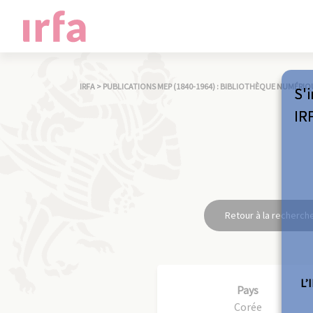
IRFA
>
PUBLICATIONS MEP (1840-1964) : BIBLIOTHÈQUE NUMÉRIQ
S'i
IR
Retour à la recherch
L’
Pays
Corée