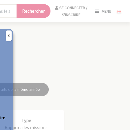
SE
SE CONNECTER /
Rechercher
MENU
CONNECT
S'INSCRIRE
/
S'INSCRIR
X
FERM
raits de la même année
ire
Type
Rapport des missions