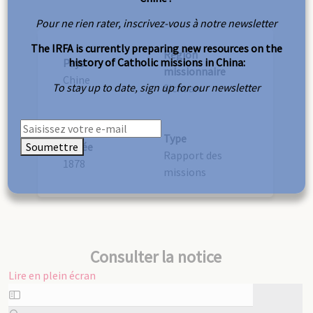
Pour ne rien rater, inscrivez-vous à notre newsletter
The IRFA is currently preparing new resources on the
Région
history of Catholic missions in China:
Pays
missionnaire
Chine
To stay up to date, sign up for our newsletter
Sichuan
Type
Soumettre
Année
Rapport des
1878
missions
Consulter la notice
Lire en plein écran
Aller
au