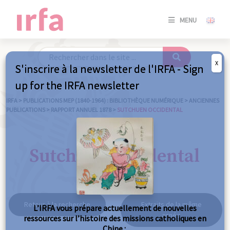
SE
MENU
CONNE
/
S'INSC
X
S'inscrire à la newsletter de l'IRFA - Sign
SE
up for the IRFA newsletter
CONNE
/ S'INSC
IRFA
>
PUBLICATIONS MEP (1840-1964) : BIBLIOTHÈQUE NUMÉRIQUE
>
ANCIENNES
PUBLICATIONS
>
RAPPORT ANNUEL 1878
>
SUTCHUEN OCCIDENTAL
FE
Sutchuen occidental
Retour à la recherche
Extraits de la même
L’IRFA vous prépare actuellement de nouvelles
année
ressources sur l’histoire des missions catholiques en
Chine :