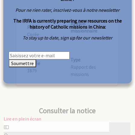
Pour ne rien rater, inscrivez-vous à notre newsletter
The IRFA is currently preparing new resources on the
Région
history of Catholic missions in China:
Pays
missionnaire
Corée
To stay up to date, sign up for our newsletter
Corée
Type
Soumettre
Année
Rapport des
1879
missions
Consulter la notice
Lire en plein écran
Aller
au