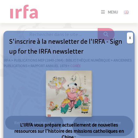
SE
MENU
CONNE
/
S'INSC
X
S'inscrire à la newsletter de l'IRFA - Sign
SE
up for the IRFA newsletter
CONNE
/ S'INSC
IRFA
>
PUBLICATIONS MEP (1840-1964) : BIBLIOTHÈQUE NUMÉRIQUE
>
ANCIENNES
PUBLICATIONS
>
RAPPORT ANNUEL 1879
>
CORÉE
FE
Corée
Retour à la recherche
Extraits de la même
L’IRFA vous prépare actuellement de nouvelles
année
ressources sur l’histoire des missions catholiques en
Chine :