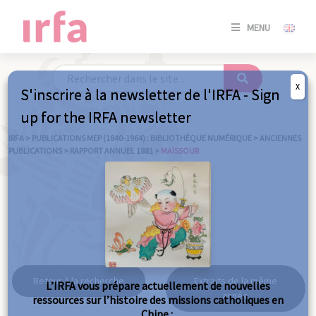
SE
MENU
CONNE
/
S'INSC
X
S'inscrire à la newsletter de l'IRFA - Sign
SE
up for the IRFA newsletter
CONNE
/ S'INSC
IRFA
>
PUBLICATIONS MEP (1840-1964) : BIBLIOTHÈQUE NUMÉRIQUE
>
ANCIENNES
PUBLICATIONS
>
RAPPORT ANNUEL 1881
>
MAÏSSOUR
FE
Maïssour
Retour à la recherche
Extraits de la même
L’IRFA vous prépare actuellement de nouvelles
année
ressources sur l’histoire des missions catholiques en
Chine :