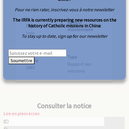
Pour ne rien rater, inscrivez-vous à notre newsletter
The IRFA is currently preparing new resources on the
Région
history of Catholic missions in China:
Pays
missionnaire
Inde
To stay up to date, sign up for our newsletter
Inde
Type
Soumettre
Année
Rapport des
1881
missions
Consulter la notice
Lire en plein écran
Aller
au