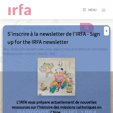
SE
MENU
CONNE
/
S'INSC
X
S'inscrire à la newsletter de l'IRFA - Sign
SE
up for the IRFA newsletter
CONNE
/ S'INSC
IRFA
>
PUBLICATIONS MEP (1840-1964) : BIBLIOTHÈQUE NUMÉRIQUE
>
ANCIENNES
PUBLICATIONS
>
RAPPORT ANNUEL 1884
FE
L’IRFA vous prépare actuellement de nouvelles
ressources sur l’histoire des missions catholiques en
Chine :