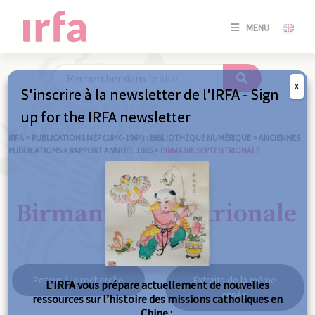
SE
MENU
CONNE
/
S'INSC
X
S'inscrire à la newsletter de l'IRFA - Sign
SE
up for the IRFA newsletter
CONNE
/ S'INSC
IRFA
>
PUBLICATIONS MEP (1840-1964) : BIBLIOTHÈQUE NUMÉRIQUE
>
ANCIENNES
PUBLICATIONS
>
RAPPORT ANNUEL 1885
>
BIRMANIE SEPTENTRIONALE
FE
Birmanie septentrionale
Retour à la recherche
Extraits de la même
L’IRFA vous prépare actuellement de nouvelles
année
ressources sur l’histoire des missions catholiques en
Chine :