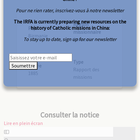
Pour ne rien rater, inscrivez-vous à notre newsletter
The IRFA is currently preparing new resources on the
Région
history of Catholic missions in China:
Pays
missionnaire
Birmanie
To stay up to date, sign up for our newsletter
Birmanie
Type
Soumettre
Année
Rapport des
1885
missions
Consulter la notice
Lire en plein écran
Aller
au