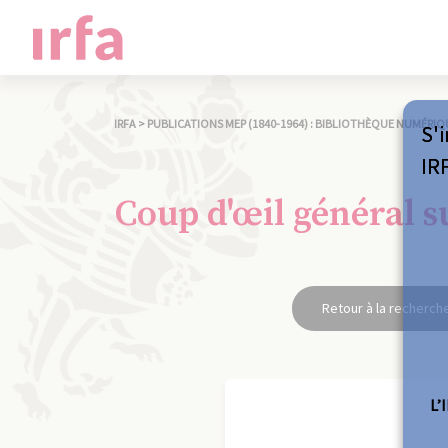
IRFA
>
PUBLICATIONS MEP (1840-1964) : BIBLIOTHÈQUE NUMÉRIQ
S'i
IR
Coup d'œil général s
Retour à la recherch
L’