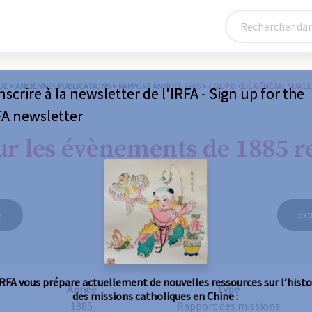
UE
>
ANCIENNES PUBLICATIONS
>
RAPPORT ANNUEL 1885
>
COUP D’ŒIL GÉNÉRAL SUR LE
nscrire à la newsletter de l'IRFA - Sign up for the
FA newsletter
ur les évènements de 1885 re
e
Ext
IRFA vous prépare actuellement de nouvelles ressources sur l’histo
Année
Type
des missions catholiques en Chine :
1885
Rapport des missions