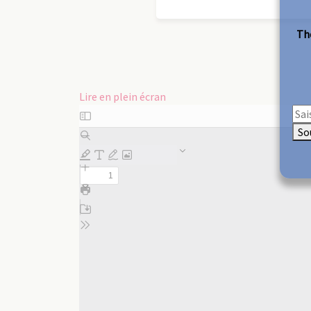
The
Lire en plein écran
Aller
au
So
contenu
PDF