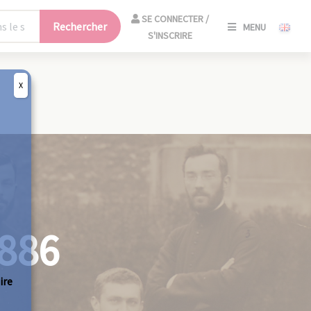
SE
SE CONNECTER /
Rechercher
MENU
CONNECT
S'INSCRIRE
/
S'INSCRIR
X
FERM
886
ire