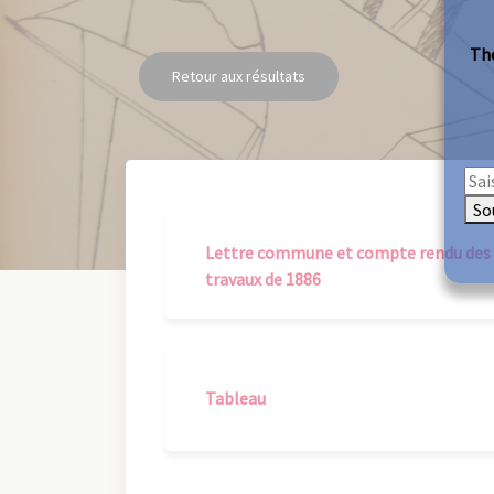
The
Retour aux résultats
So
Lettre commune et compte rendu des
travaux de 1886
Tableau