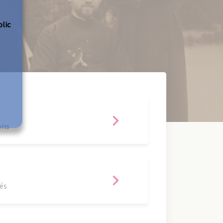
olic
ons
tés