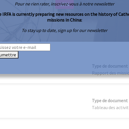
Pour ne rien rater, inscrivez-vous à notre newsletter
1886
 IRFA is currently preparing new resources on the history of Cath
missions in China:
To stay up to date, sign up for our newsletter
umettre
Type de document
Rapport des missi
Type de document
Tableau des activi