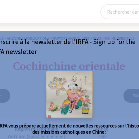
UE
>
ANCIENNES PUBLICATIONS
>
RAPPORT ANNUEL 1888
>
COCHINCHINE ORIENTALE
nscrire à la newsletter de l'IRFA - Sign up for the
FA newsletter
Cochinchine orientale
e
Ext
IRFA vous prépare actuellement de nouvelles ressources sur l’histo
Région missionnaire
Année
des missions catholiques en Chine :
Vietnam (Sud/Cochinchine)
1888