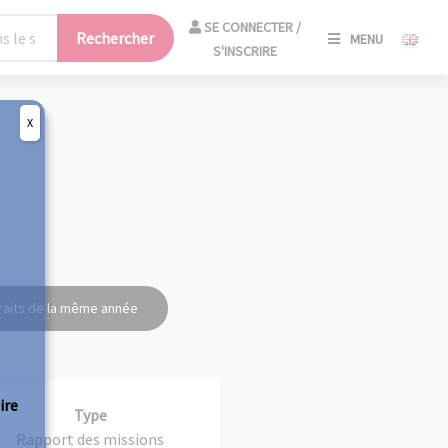
SE
SE CONNECTER /
Rechercher
MENU
CONNECT
S'INSCRIRE
/
S'INSCRIR
X
FERM
raits de la même année
ire
Type
Rapport des missions