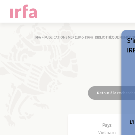
IRFA
>
PUBLICATIONS MEP (1840-1964) : BIBLIOTHÈQUE NUMÉRIQ
S'i
IR
Retour à la recherch
L’
Pays
Vietnam