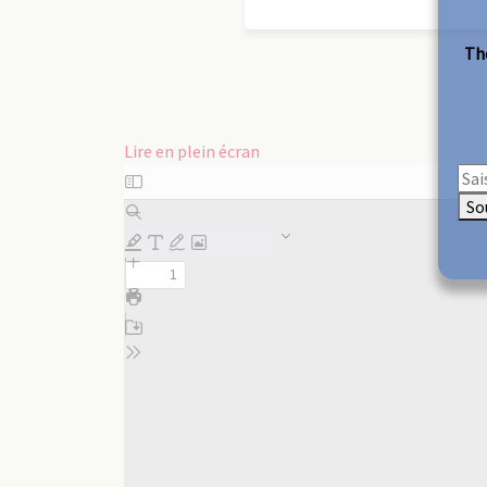
The
Lire en plein écran
Aller
au
So
contenu
PDF