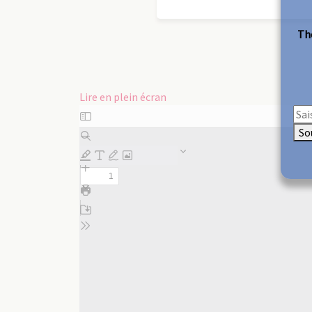
The
Lire en plein écran
Aller
au
So
contenu
PDF