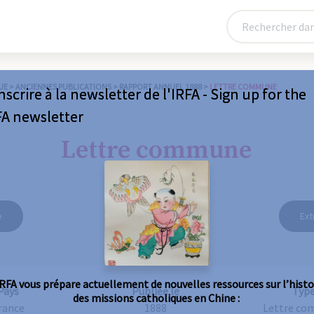
UE
>
ANCIENNES PUBLICATIONS
>
RAPPORT ANNUEL 1888
>
LETTRE COMMUNE
nscrire à la newsletter de l'IRFA - Sign up for the
FA newsletter
Lettre commune
e
Ext
IRFA vous prépare actuellement de nouvelles ressources sur l’histo
Pays
Publiée le
Typ
des missions catholiques en Chine :
rance
1888
Lettre c