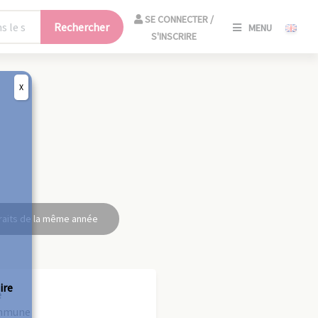
SE
SE CONNECTER /
Rechercher
MENU
CONNECT
S'INSCRIRE
/
S'INSCRIR
X
FERM
raits de la même année
ire
e
ommune