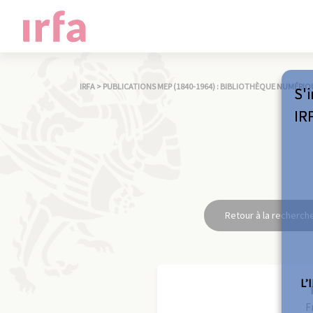
IRFA
>
PUBLICATIONS MEP (1840-1964) : BIBLIOTHÈQUE NUMÉRIQ
S'i
IR
Retour à la recherch
L’
F