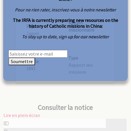
Pour ne rien rater, inscrivez-vous à notre newsletter
The IRFA is currently preparing new resources on the
Région
history of Catholic missions in China:
Pays
missionnaire
Japon
To stay up to date, sign up for our newsletter
Japon (Nord)
Type
Soumettre
Année
Rapport des
1891
missions
Consulter la notice
Lire en plein écran
Aller
au