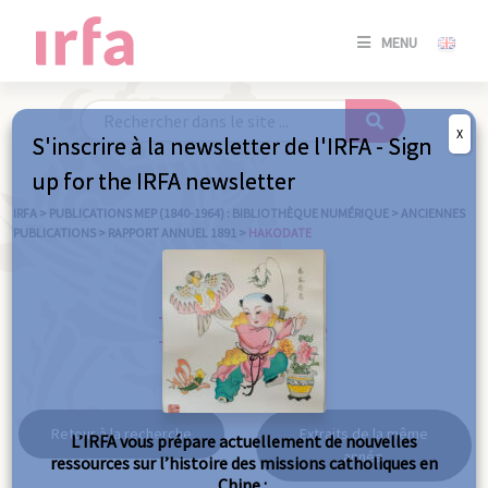
SE
MENU
CONNE
/
S'INSC
X
S'inscrire à la newsletter de l'IRFA - Sign
SE
up for the IRFA newsletter
CONNE
/ S'INSC
IRFA
>
PUBLICATIONS MEP (1840-1964) : BIBLIOTHÈQUE NUMÉRIQUE
>
ANCIENNES
PUBLICATIONS
>
RAPPORT ANNUEL 1891
>
HAKODATE
FE
Hakodate
Retour à la recherche
Extraits de la même
L’IRFA vous prépare actuellement de nouvelles
année
ressources sur l’histoire des missions catholiques en
Chine :