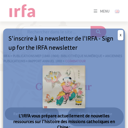
SE
MENU
CONNE
/
S'INSC
X
S'inscrire à la newsletter de l'IRFA - Sign
SE
up for the IRFA newsletter
CONNE
/ S'INSC
IRFA
>
PUBLICATIONS MEP (1840-1964) : BIBLIOTHÈQUE NUMÉRIQUE
>
ANCIENNES
PUBLICATIONS
>
RAPPORT ANNUEL 1893
>
COÏMBATOUR
FE
Coïmbatour
Retour à la recherche
Extraits de la même
L’IRFA vous prépare actuellement de nouvelles
année
ressources sur l’histoire des missions catholiques en
Chine :