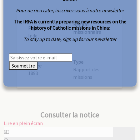
Pour ne rien rater, inscrivez-vous à notre newsletter
The IRFA is currently preparing new resources on the
Région
history of Catholic missions in China:
Pays
missionnaire
Inde
To stay up to date, sign up for our newsletter
Inde
Type
Soumettre
Année
Rapport des
1893
missions
Consulter la notice
Lire en plein écran
Aller
au