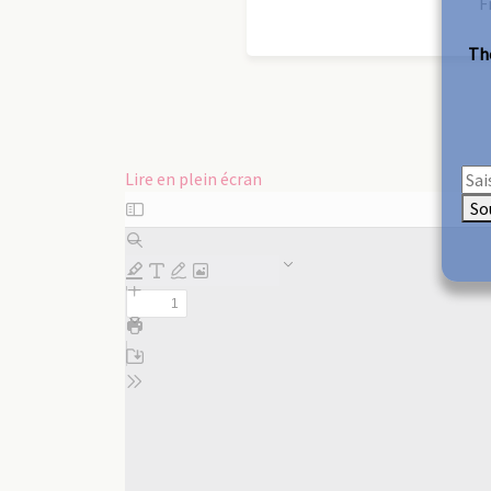
F
The
Lire en plein écran
Aller
So
au
contenu
PDF