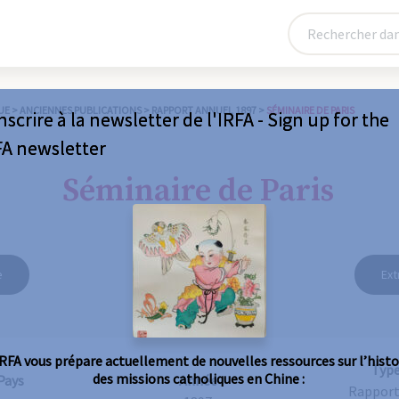
UE
>
ANCIENNES PUBLICATIONS
>
RAPPORT ANNUEL 1897
>
SÉMINAIRE DE PARIS
nscrire à la newsletter de l'IRFA - Sign up for the
FA newsletter
Séminaire de Paris
e
Ext
IRFA vous prépare actuellement de nouvelles ressources sur l’histo
Typ
des missions catholiques en Chine :
Pays
Année
Rapport