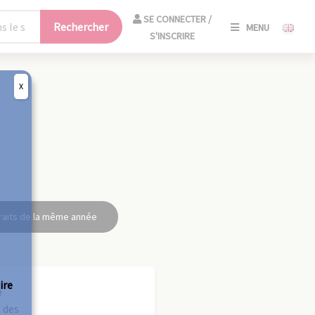
SE
SE CONNECTER /
Rechercher
MENU
CONNECT
S'INSCRIRE
/
S'INSCRIR
X
FERM
raits de la même année
ire
e
 des