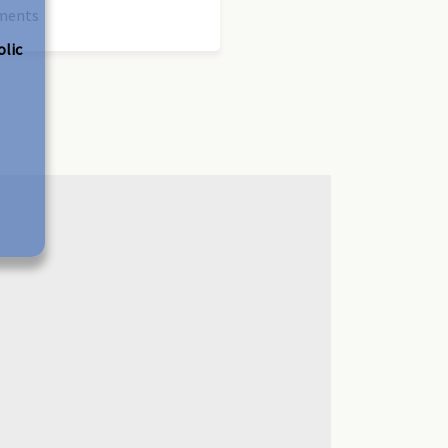
ements
olic