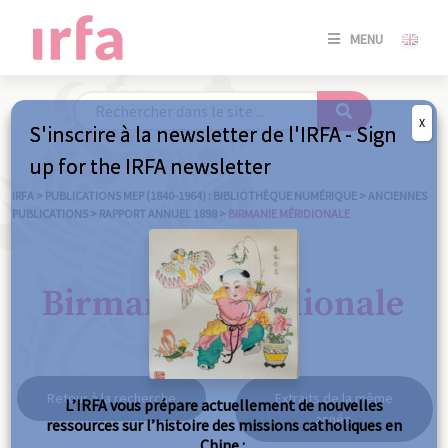
SE
MENU
CONNE
/
S'INSC
X
S'inscrire à la newsletter de l'IRFA - Sign
SE
up for the IRFA newsletter
CONNE
/ S'INSC
IRFA
>
PUBLICATIONS MEP (1840-1964) : BIBLIOTHÈQUE NUMÉRIQUE
>
ANCIENNES
PUBLICATIONS
>
RAPPORT ANNUEL 1898
>
BIRMANIE MÉRIDIONALE
FE
Birmanie méridionale
Retour à la recherche
Extraits de la même
L’IRFA vous prépare actuellement de nouvelles
année
ressources sur l’histoire des missions catholiques en
Chine :