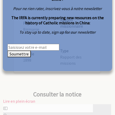
Pour ne rien rater, inscrivez-vous à notre newsletter
The IRFA is currently preparing new resources on the
Région
history of Catholic missions in China:
Pays
missionnaire
Birmanie
To stay up to date, sign up for our newsletter
Birmanie
Type
Soumettre
Année
Rapport des
1898
missions
Consulter la notice
Lire en plein écran
Aller
au