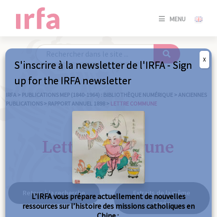
SE
MENU
CONNE
/
S'INSC
X
S'inscrire à la newsletter de l'IRFA - Sign
SE
up for the IRFA newsletter
CONNE
/ S'INSC
IRFA
>
PUBLICATIONS MEP (1840-1964) : BIBLIOTHÈQUE NUMÉRIQUE
>
ANCIENNES
PUBLICATIONS
>
RAPPORT ANNUEL 1898
>
LETTRE COMMUNE
FE
Lettre commune
Retour à la recherche
Extraits de la même
L’IRFA vous prépare actuellement de nouvelles
année
ressources sur l’histoire des missions catholiques en
Chine :