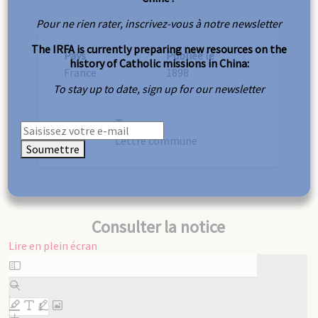
Pour ne rien rater, inscrivez-vous à notre newsletter
The IRFA is currently preparing new resources on the
Pays
Publiée le
history of Catholic missions in China:
France
1898
To stay up to date, sign up for our newsletter
Type
Lettre commune
Soumettre
Consulter la notice
Lire en plein écran
Aller
au
contenu
PDF