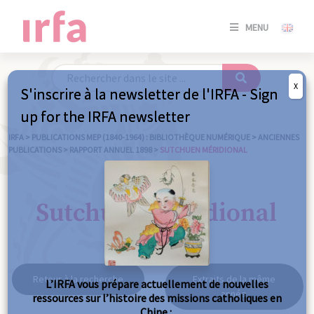
SE
MENU
CONNE
/
S'INSC
X
S'inscrire à la newsletter de l'IRFA - Sign
SE
up for the IRFA newsletter
CONNE
/ S'INSC
IRFA
>
PUBLICATIONS MEP (1840-1964) : BIBLIOTHÈQUE NUMÉRIQUE
>
ANCIENNES
PUBLICATIONS
>
RAPPORT ANNUEL 1898
>
SUTCHUEN MÉRIDIONAL
FE
Sutchuen méridional
Retour à la recherche
Extraits de la même
L’IRFA vous prépare actuellement de nouvelles
année
ressources sur l’histoire des missions catholiques en
Chine :