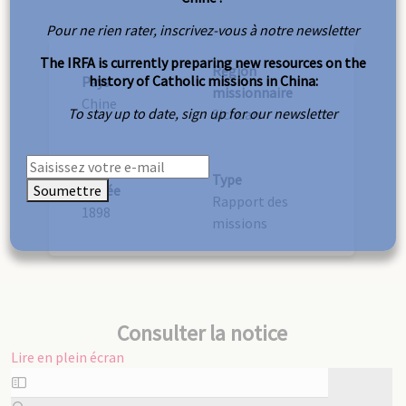
Pour ne rien rater, inscrivez-vous à notre newsletter
The IRFA is currently preparing new resources on the
Région
history of Catholic missions in China:
Pays
missionnaire
Chine
To stay up to date, sign up for our newsletter
Sichuan
Type
Soumettre
Année
Rapport des
1898
missions
Consulter la notice
Lire en plein écran
Aller
au