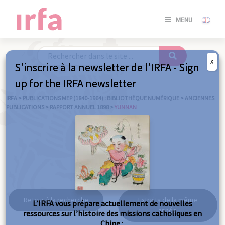
SE
MENU
CONNE
/
S'INSC
X
S'inscrire à la newsletter de l'IRFA - Sign
SE
up for the IRFA newsletter
CONNE
/ S'INSC
IRFA
>
PUBLICATIONS MEP (1840-1964) : BIBLIOTHÈQUE NUMÉRIQUE
>
ANCIENNES
PUBLICATIONS
>
RAPPORT ANNUEL 1898
>
YUNNAN
FE
Yunnan
Retour à la recherche
Extraits de la même
L’IRFA vous prépare actuellement de nouvelles
année
ressources sur l’histoire des missions catholiques en
Chine :