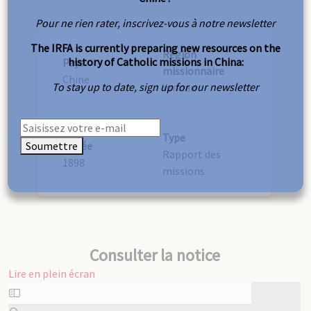
Pour ne rien rater, inscrivez-vous à notre newsletter
The IRFA is currently preparing new resources on the
Région
history of Catholic missions in China:
Pays
missionnaire
Chine
To stay up to date, sign up for our newsletter
Yunnan
Type
Soumettre
Année
Rapport des
1898
missions
Consulter la notice
Lire en plein écran
Aller
au