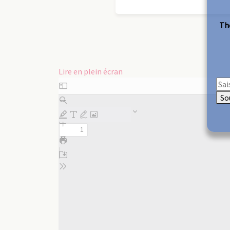
The
Lire en plein écran
Aller
au
So
contenu
PDF