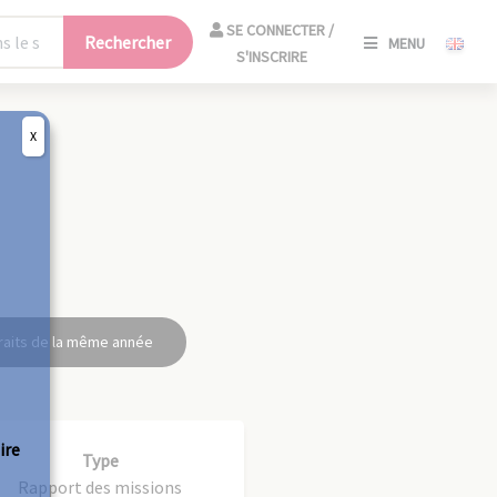
SE
SE CONNECTER /
Rechercher
MENU
CONNECT
S'INSCRIRE
/
S'INSCRIR
X
FERM
raits de la même année
ire
Type
Rapport des missions