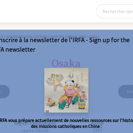
UE
>
ANCIENNES PUBLICATIONS
>
RAPPORT ANNUEL 1903
>
OSAKA
nscrire à la newsletter de l'IRFA - Sign up for the
FA newsletter
Osaka
e
Ext
IRFA vous prépare actuellement de nouvelles ressources sur l’histo
Région missionnaire
Année
des missions catholiques en Chine :
Japon (Nord)
1903