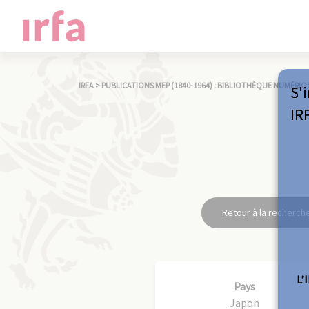
IRFA
>
PUBLICATIONS MEP (1840-1964) : BIBLIOTHÈQUE NUMÉRIQ
S'i
IR
Retour à la recherch
L’
Pays
Japon