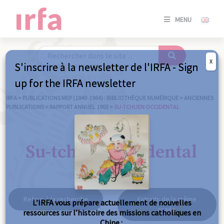
SE
MENU
CONNE
/
S'INSC
X
S'inscrire à la newsletter de l'IRFA - Sign
SE
up for the IRFA newsletter
CONNE
/ S'INSC
IRFA
>
PUBLICATIONS MEP (1840-1964) : BIBLIOTHÈQUE NUMÉRIQUE
>
ANCIENNES
PUBLICATIONS
>
RAPPORT ANNUEL 1903
>
SU-TCHUEN OCCIDENTAL
FE
Su-tchuen occidental
Retour à la recherche
Extraits de la même
L’IRFA vous prépare actuellement de nouvelles
année
ressources sur l’histoire des missions catholiques en
Chine :