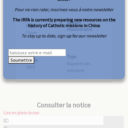
Pour ne rien rater, inscrivez-vous à notre newsletter
The IRFA is currently preparing new resources on the
Région
history of Catholic missions in China:
Pays
missionnaire
Chine
To stay up to date, sign up for our newsletter
Sichuan
Type
Soumettre
Année
Rapport des
1903
missions
Consulter la notice
Lire en plein écran
Aller
au