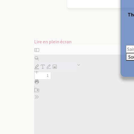
The
Lire en plein écran
Aller
au
So
contenu
PDF