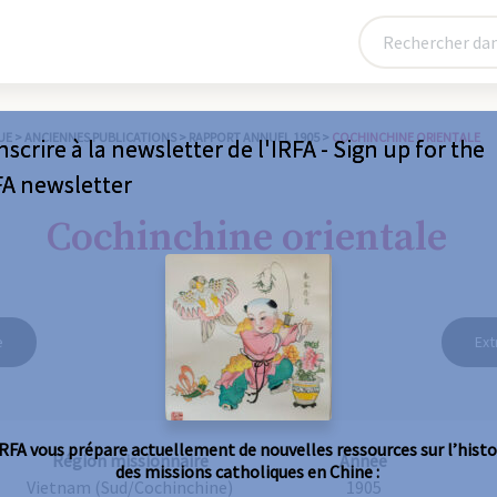
UE
>
ANCIENNES PUBLICATIONS
>
RAPPORT ANNUEL 1905
>
COCHINCHINE ORIENTALE
nscrire à la newsletter de l'IRFA - Sign up for the
FA newsletter
Cochinchine orientale
e
Ext
IRFA vous prépare actuellement de nouvelles ressources sur l’histo
Région missionnaire
Année
des missions catholiques en Chine :
Vietnam (Sud/Cochinchine)
1905