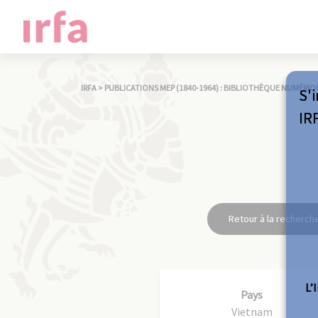
IRFA
>
PUBLICATIONS MEP (1840-1964) : BIBLIOTHÈQUE NUMÉRIQ
S'i
IR
Retour à la recherch
L’
Pays
Vietnam