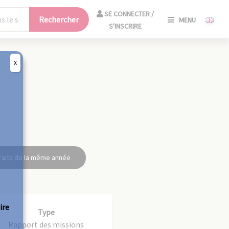
SE
SE CONNECTER /
Rechercher
MENU
CONNECT
S'INSCRIRE
/
S'INSCRIR
X
FERM
raits de la même année
ire
Type
Rapport des missions