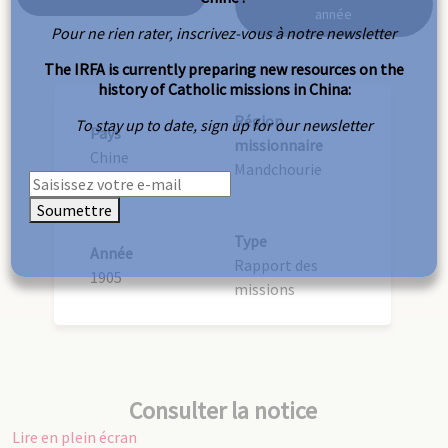
année
Pour ne rien rater, inscrivez-vous à notre newsletter
The IRFA is currently preparing new resources on the
history of Catholic missions in China:
Région
To stay up to date, sign up for our newsletter
Pays
missionnaire
Chine
Mandchourie
Soumettre
Type
Année
Rapport des
1905
missions
Consulter la notice
Lire en plein écran