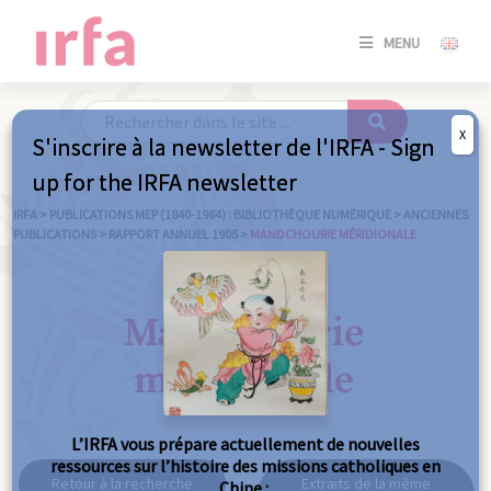
SE
MENU
CONNE
/
S'INSC
X
S'inscrire à la newsletter de l'IRFA - Sign
SE
up for the IRFA newsletter
CONNE
/ S'INSC
IRFA
>
PUBLICATIONS MEP (1840-1964) : BIBLIOTHÈQUE NUMÉRIQUE
>
ANCIENNES
PUBLICATIONS
>
RAPPORT ANNUEL 1905
>
MANDCHOURIE MÉRIDIONALE
FE
Mandchourie
méridionale
L’IRFA vous prépare actuellement de nouvelles
ressources sur l’histoire des missions catholiques en
Retour à la recherche
Extraits de la même
Chine :