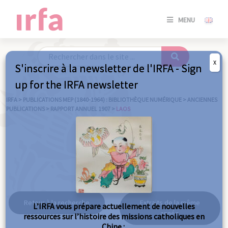
SE
MENU
CONNE
/
S'INSC
X
S'inscrire à la newsletter de l'IRFA - Sign
SE
up for the IRFA newsletter
CONNE
/ S'INSC
IRFA
>
PUBLICATIONS MEP (1840-1964) : BIBLIOTHÈQUE NUMÉRIQUE
>
ANCIENNES
PUBLICATIONS
>
RAPPORT ANNUEL 1907
>
LAOS
FE
Laos
Retour à la recherche
Extraits de la même
L’IRFA vous prépare actuellement de nouvelles
année
ressources sur l’histoire des missions catholiques en
Chine :