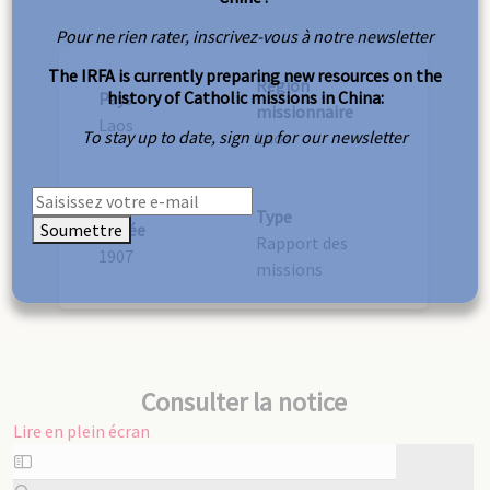
Pour ne rien rater, inscrivez-vous à notre newsletter
The IRFA is currently preparing new resources on the
Région
history of Catholic missions in China:
Pays
missionnaire
Laos
To stay up to date, sign up for our newsletter
Laos
Type
Soumettre
Année
Rapport des
1907
missions
Consulter la notice
Lire en plein écran
Aller
au