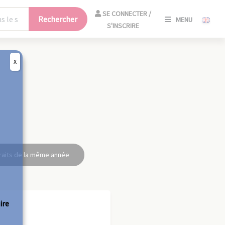
SE
SE CONNECTER /
Rechercher
MENU
CONNECT
S'INSCRIRE
/
S'INSCRIR
X
FERM
raits de la même année
ire