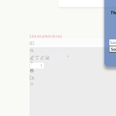
The
Lire en plein écran
Aller
au
So
contenu
PDF