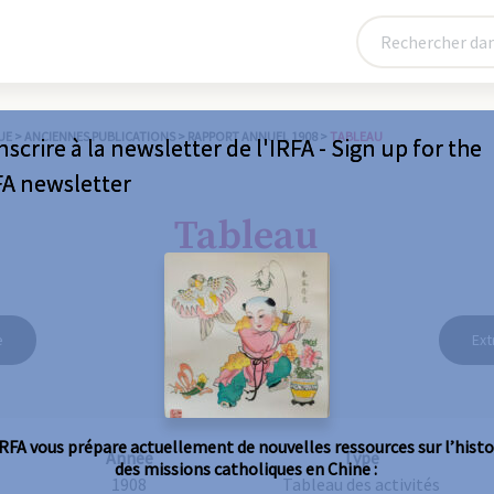
UE
>
ANCIENNES PUBLICATIONS
>
RAPPORT ANNUEL 1908
>
TABLEAU
nscrire à la newsletter de l'IRFA - Sign up for the
FA newsletter
Tableau
e
Ext
IRFA vous prépare actuellement de nouvelles ressources sur l’histo
Année
Type
des missions catholiques en Chine :
1908
Tableau des activités