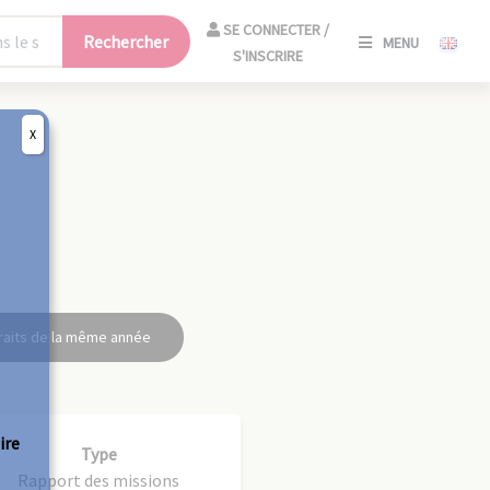
SE
SE CONNECTER /
Rechercher
MENU
CONNECT
S'INSCRIRE
/
S'INSCRIR
X
FERM
raits de la même année
ire
Type
Rapport des missions