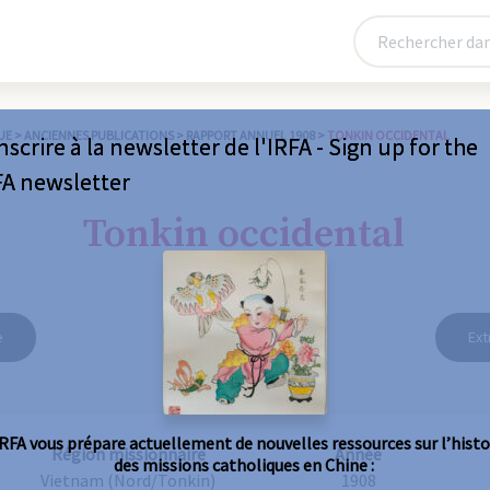
UE
>
ANCIENNES PUBLICATIONS
>
RAPPORT ANNUEL 1908
>
TONKIN OCCIDENTAL
nscrire à la newsletter de l'IRFA - Sign up for the
FA newsletter
Tonkin occidental
e
Ext
IRFA vous prépare actuellement de nouvelles ressources sur l’histo
Région missionnaire
Année
des missions catholiques en Chine :
Vietnam (Nord/Tonkin)
1908