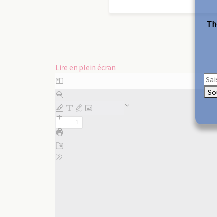
The
Lire en plein écran
Aller
au
So
contenu
PDF