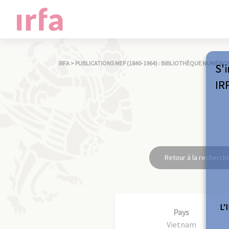
IRFA
>
PUBLICATIONS MEP (1840-1964) : BIBLIOTHÈQUE NUMÉRIQ
S'i
IR
Retour à la recherch
L’
Pays
Vietnam