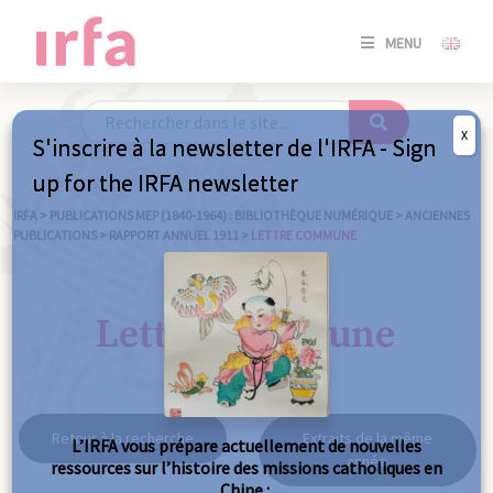
SE
MENU
CONNE
/
S'INSC
X
S'inscrire à la newsletter de l'IRFA - Sign
SE
up for the IRFA newsletter
CONNE
/ S'INSC
IRFA
>
PUBLICATIONS MEP (1840-1964) : BIBLIOTHÈQUE NUMÉRIQUE
>
ANCIENNES
PUBLICATIONS
>
RAPPORT ANNUEL 1911
>
LETTRE COMMUNE
FE
Lettre commune
Retour à la recherche
Extraits de la même
L’IRFA vous prépare actuellement de nouvelles
année
ressources sur l’histoire des missions catholiques en
Chine :