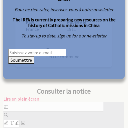
Pour ne rien rater, inscrivez-vous à notre newsletter
The IRFA is currently preparing new resources on the
Pays
Publiée le
history of Catholic missions in China:
France
1911
To stay up to date, sign up for our newsletter
Type
Lettre commune
Soumettre
Consulter la notice
Lire en plein écran
Aller
au
contenu
PDF