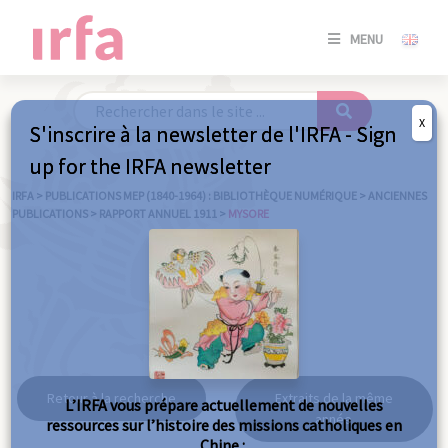
SE
MENU
CONNE
/
S'INSC
X
S'inscrire à la newsletter de l'IRFA - Sign
SE
up for the IRFA newsletter
CONNE
/ S'INSC
IRFA
>
PUBLICATIONS MEP (1840-1964) : BIBLIOTHÈQUE NUMÉRIQUE
>
ANCIENNES
PUBLICATIONS
>
RAPPORT ANNUEL 1911
>
MYSORE
FE
Mysore
Retour à la recherche
Extraits de la même
L’IRFA vous prépare actuellement de nouvelles
année
ressources sur l’histoire des missions catholiques en
Chine :