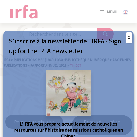
SE
MENU
CONNE
/
S'INSC
X
S'inscrire à la newsletter de l'IRFA - Sign
SE
up for the IRFA newsletter
CONNE
/ S'INSC
IRFA
>
PUBLICATIONS MEP (1840-1964) : BIBLIOTHÈQUE NUMÉRIQUE
>
ANCIENNES
PUBLICATIONS
>
RAPPORT ANNUEL 1911
>
THIBET
FE
Thibet
Retour à la recherche
Extraits de la même
L’IRFA vous prépare actuellement de nouvelles
année
ressources sur l’histoire des missions catholiques en
Chine :