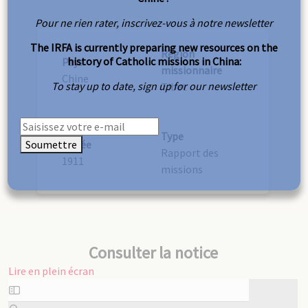
Pour ne rien rater, inscrivez-vous à notre newsletter
The IRFA is currently preparing new resources on the
Région
history of Catholic missions in China:
Pays
missionnaire
Chine
To stay up to date, sign up for our newsletter
Tibet
Type
Soumettre
Année
Rapport des
1911
missions
Consulter la notice
Lire en plein écran
Aller
au