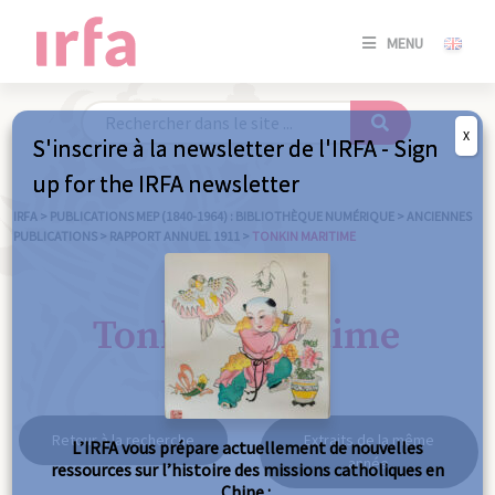
SE
MENU
CONNE
/
S'INSC
X
S'inscrire à la newsletter de l'IRFA - Sign
SE
up for the IRFA newsletter
CONNE
/ S'INSC
IRFA
>
PUBLICATIONS MEP (1840-1964) : BIBLIOTHÈQUE NUMÉRIQUE
>
ANCIENNES
PUBLICATIONS
>
RAPPORT ANNUEL 1911
>
TONKIN MARITIME
FE
Tonkin maritime
Retour à la recherche
Extraits de la même
L’IRFA vous prépare actuellement de nouvelles
année
ressources sur l’histoire des missions catholiques en
Chine :