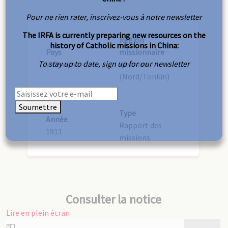
Pour ne rien rater, inscrivez-vous à notre newsletter
The IRFA is currently preparing new resources on the
Région
history of Catholic missions in China:
Pays
missionnaire
To stay up to date, sign up for our newsletter
Vietnam
Vietnam
(Nord/Tonkin)
Soumettre
Type
Année
Rapport des
1911
missions
Consulter la notice
Lire en plein écran
Aller