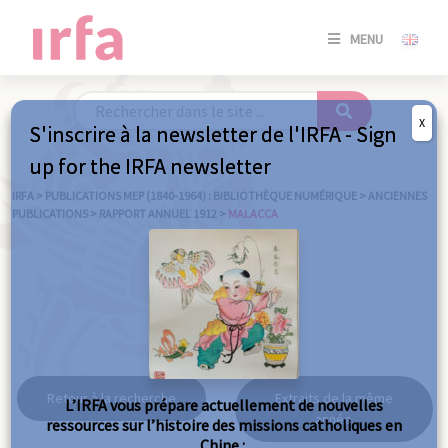
SE
MENU
CONNE
/
S'INSC
X
S'inscrire à la newsletter de l'IRFA - Sign
SE
up for the IRFA newsletter
CONNE
/ S'INSC
IRFA
>
PUBLICATIONS MEP (1840-1964) : BIBLIOTHÈQUE NUMÉRIQUE
>
ANCIENNES
PUBLICATIONS
>
RAPPORT ANNUEL 1912
>
MALACCA
FE
Malacca
Retour à la recherche
Extraits de la même
L’IRFA vous prépare actuellement de nouvelles
année
ressources sur l’histoire des missions catholiques en
Chine :