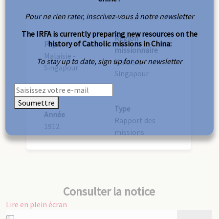
Pour ne rien rater, inscrivez-vous à notre newsletter
The IRFA is currently preparing new resources on the
Région
history of Catholic missions in China:
Pays
missionnaire
Malaisie -
To stay up to date, sign up for our newsletter
Malaisie-
Singapour
Singapour
Soumettre
Type
Année
Rapport des
1912
missions
Consulter la notice
Lire en plein écran
Aller