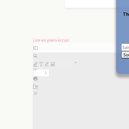
The
Lire en plein écran
Aller
au
So
contenu
PDF