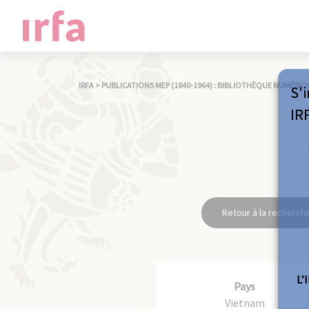
IRFA
>
PUBLICATIONS MEP (1840-1964) : BIBLIOTHÈQUE NUMÉRIQ
S'i
IR
Retour à la recherch
L’
Pays
Vietnam