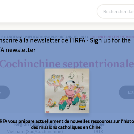
UE
>
ANCIENNES PUBLICATIONS
>
RAPPORT ANNUEL 1913
>
COCHINCHINE SEPTENTRION
nscrire à la newsletter de l'IRFA - Sign up for the
FA newsletter
Cochinchine septentrionale
e
Ext
IRFA vous prépare actuellement de nouvelles ressources sur l’histo
Région missionnaire
Année
des missions catholiques en Chine :
Vietnam (Sud/Cochinchine)
1913