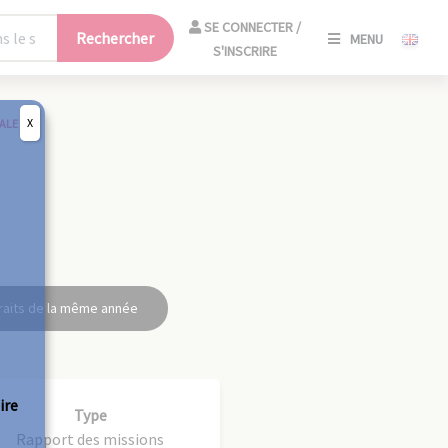
SE
SE CONNECTER /
Rechercher
MENU
CONNECT
S'INSCRIRE
/
S'INSCRIR
X
ALE
FERM
raits de la même année
ire
Type
Rapport des missions