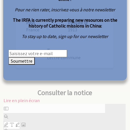
Pour ne rien rater, inscrivez-vous à notre newsletter
The IRFA is currently preparing new resources on the
Pays
Publiée le
history of Catholic missions in China:
France
1913
To stay up to date, sign up for our newsletter
Type
Lettre commune
Soumettre
Consulter la notice
Lire en plein écran
Aller
au
contenu
PDF