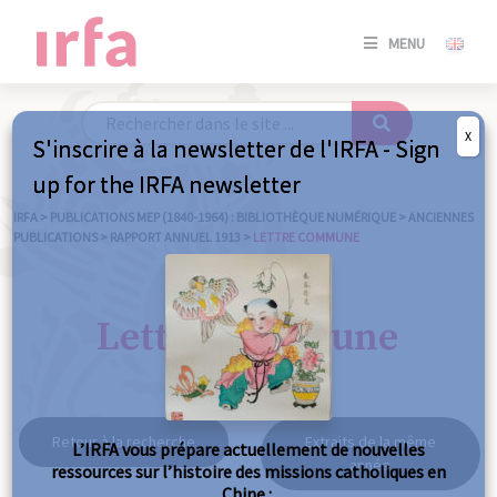
SE
MENU
CONNE
/
S'INSC
X
S'inscrire à la newsletter de l'IRFA - Sign
SE
up for the IRFA newsletter
CONNE
/ S'INSC
IRFA
>
PUBLICATIONS MEP (1840-1964) : BIBLIOTHÈQUE NUMÉRIQUE
>
ANCIENNES
PUBLICATIONS
>
RAPPORT ANNUEL 1913
>
LETTRE COMMUNE
FE
Lettre commune
Retour à la recherche
Extraits de la même
L’IRFA vous prépare actuellement de nouvelles
année
ressources sur l’histoire des missions catholiques en
Chine :