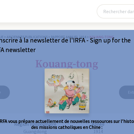
UE
>
ANCIENNES PUBLICATIONS
>
RAPPORT ANNUEL 1914
>
KOUANG-TONG
nscrire à la newsletter de l'IRFA - Sign up for the
FA newsletter
Kouang-tong
e
Ext
IRFA vous prépare actuellement de nouvelles ressources sur l’histo
Région missionnaire
Année
des missions catholiques en Chine :
Guangdong
1914