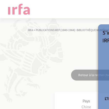
IRFA
>
PUBLICATIONS MEP (1840-1964) : BIBLIOTHÈQUE NUMÉRIQ
S'i
IR
Retour à la recherch
L’
Pays
Chine