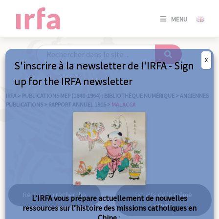
SE
MENU
CONNE
/
S'INSC
X
S'inscrire à la newsletter de l'IRFA - Sign
SE
up for the IRFA newsletter
CONNE
/ S'INSC
IRFA
>
PUBLICATIONS MEP (1840-1964) : BIBLIOTHÈQUE NUMÉRIQUE
>
ANCIENNES
PUBLICATIONS
>
RAPPORT ANNUEL 1915
>
MALACCA
FE
Malacca
Retour à la recherche
Extraits de la même
L’IRFA vous prépare actuellement de nouvelles
année
ressources sur l’histoire des missions catholiques en
Chine :