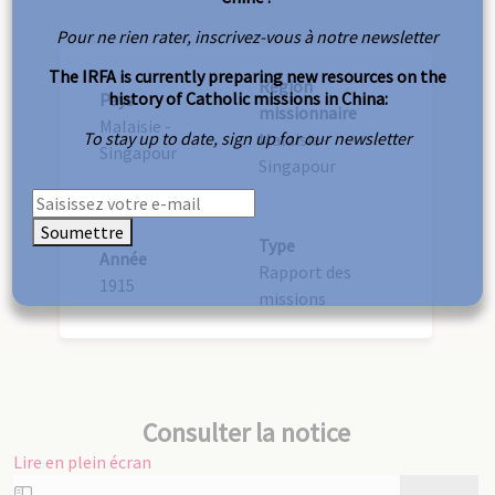
Pour ne rien rater, inscrivez-vous à notre newsletter
The IRFA is currently preparing new resources on the
Région
history of Catholic missions in China:
Pays
missionnaire
Malaisie -
To stay up to date, sign up for our newsletter
Malaisie-
Singapour
Singapour
Soumettre
Type
Année
Rapport des
1915
missions
Consulter la notice
Lire en plein écran
Aller