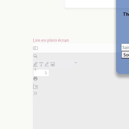
The
Lire en plein écran
Aller
au
So
contenu
PDF