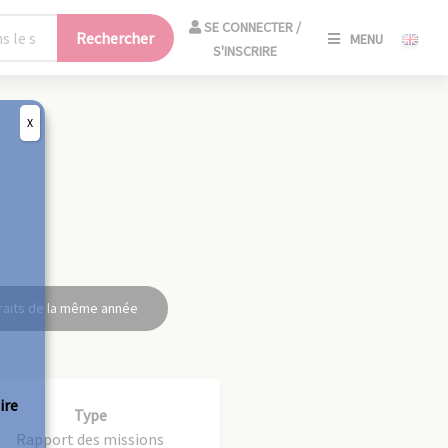
SE
SE CONNECTER /
Rechercher
MENU
CONNECT
S'INSCRIRE
/
S'INSCRIR
X
FERM
raits de la même année
ire
Type
Rapport des missions