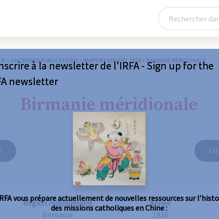
UE
>
ANCIENNES PUBLICATIONS
>
RAPPORT ANNUEL 1916
>
BIRMANIE MÉRIDIONALE
nscrire à la newsletter de l'IRFA - Sign up for the
FA newsletter
Birmanie méridionale
e
Ext
IRFA vous prépare actuellement de nouvelles ressources sur l’histo
Région missionnaire
Année
des missions catholiques en Chine :
Birmanie
1916