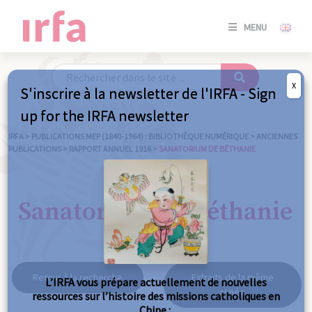
SE
MENU
CONNE
/
S'INSC
X
S'inscrire à la newsletter de l'IRFA - Sign
SE
up for the IRFA newsletter
CONNE
/ S'INSC
IRFA
>
PUBLICATIONS MEP (1840-1964) : BIBLIOTHÈQUE NUMÉRIQUE
>
ANCIENNES
PUBLICATIONS
>
RAPPORT ANNUEL 1916
>
SANATORIUM DE BÉTHANIE
FE
Sanatorium de Béthanie
Retour à la recherche
Extraits de la même
L’IRFA vous prépare actuellement de nouvelles
année
ressources sur l’histoire des missions catholiques en
Chine :