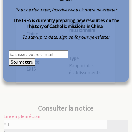
Pour ne rien rater, inscrivez-vous à notre newsletter
The IRFA is currently preparing new resources on the
Région
history of Catholic missions in China:
Pays
missionnaire
Chine
To stay up to date, sign up for our newsletter
Hong Kong
Type
Soumettre
Année
Rapport des
1916
établissements
Consulter la notice
Lire en plein écran
Aller
au