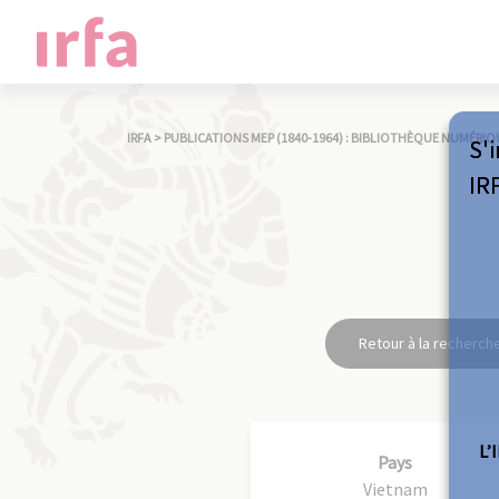
IRFA
>
PUBLICATIONS MEP (1840-1964) : BIBLIOTHÈQUE NUMÉRIQ
S'i
IR
Retour à la recherch
L’
Pays
Vietnam