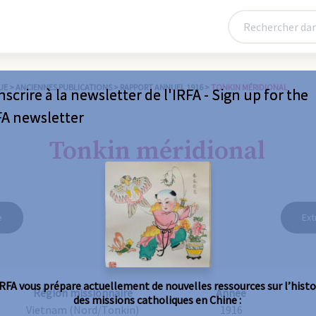
UE
>
ANCIENNES PUBLICATIONS
>
RAPPORT ANNUEL 1916
>
TONKIN MÉRIDIONAL
nscrire à la newsletter de l'IRFA - Sign up for the
FA newsletter
Tonkin méridional
e
Ext
IRFA vous prépare actuellement de nouvelles ressources sur l’histo
Région missionnaire
Année
des missions catholiques en Chine :
Vietnam (Nord/Tonkin)
1916