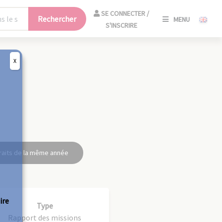
SE
SE CONNECTER /
Rechercher
MENU
CONNECT
S'INSCRIRE
/
S'INSCRIR
X
FERM
raits de la même année
ire
Type
Rapport des missions