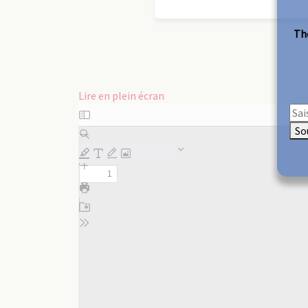
The
Lire en plein écran
Aller
au
So
contenu
PDF