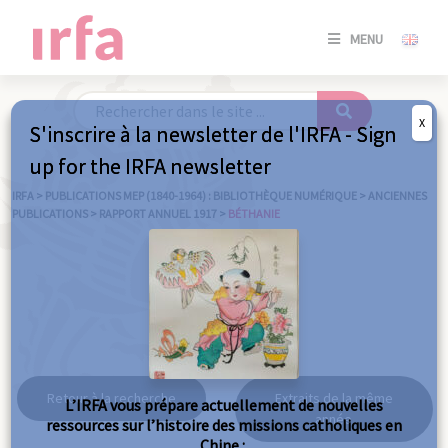
SE
MENU
CONNE
/
S'INSC
X
S'inscrire à la newsletter de l'IRFA - Sign
SE
up for the IRFA newsletter
CONNE
/ S'INSC
IRFA
>
PUBLICATIONS MEP (1840-1964) : BIBLIOTHÈQUE NUMÉRIQUE
>
ANCIENNES
PUBLICATIONS
>
RAPPORT ANNUEL 1917
>
BÉTHANIE
FE
Béthanie
Retour à la recherche
Extraits de la même
L’IRFA vous prépare actuellement de nouvelles
année
ressources sur l’histoire des missions catholiques en
Chine :