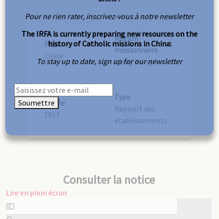
Pour ne rien rater, inscrivez-vous à notre newsletter
The IRFA is currently preparing new resources on the
Région
history of Catholic missions in China:
Pays
missionnaire
Chine
To stay up to date, sign up for our newsletter
Hong Kong
Type
Soumettre
Année
Rapport des
1917
établissements
Consulter la notice
Lire en plein écran
Aller
au