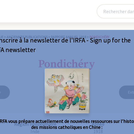
UE
>
ANCIENNES PUBLICATIONS
>
RAPPORT ANNUEL 1918
>
PONDICHÉRY
nscrire à la newsletter de l'IRFA - Sign up for the
FA newsletter
Pondichéry
e
Ext
IRFA vous prépare actuellement de nouvelles ressources sur l’histo
Région missionnaire
Année
des missions catholiques en Chine :
Inde
1918