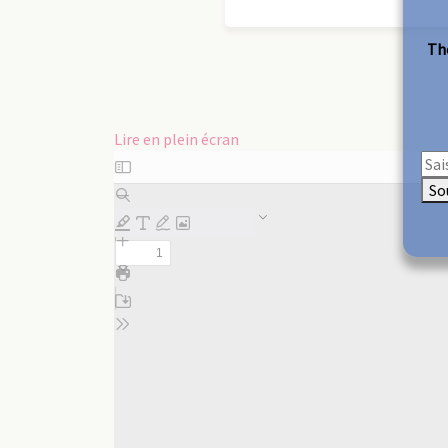
The
Lire en plein écran
Aller
au
So
contenu
PDF