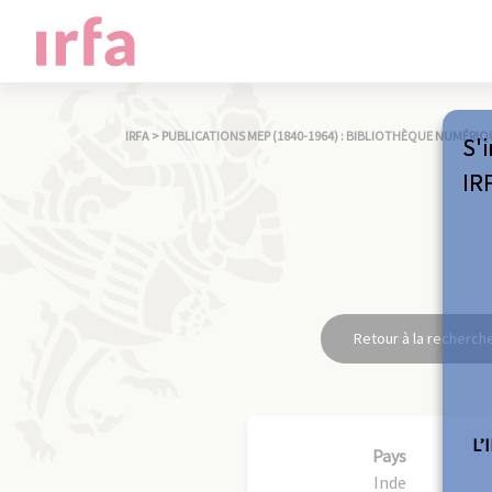
IRFA
>
PUBLICATIONS MEP (1840-1964) : BIBLIOTHÈQUE NUMÉRIQ
S'i
IR
Retour à la recherch
L’
Pays
Inde