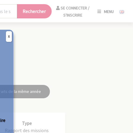
SE
SE CONNECTER /
Rechercher
MENU
CONNECT
S'INSCRIRE
/
S'INSCRIR
X
FERM
raits de la même année
ire
Type
Rapport des missions