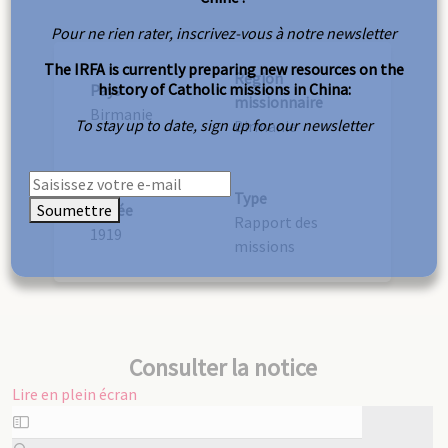
Pour ne rien rater, inscrivez-vous à notre newsletter
The IRFA is currently preparing new resources on the
Région
history of Catholic missions in China:
Pays
missionnaire
Birmanie
To stay up to date, sign up for our newsletter
Birmanie
Type
Soumettre
Année
Rapport des
1919
missions
Consulter la notice
Lire en plein écran
Aller
au