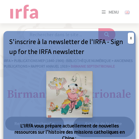
SE
MENU
CONNE
/
S'INSC
X
S'inscrire à la newsletter de l'IRFA - Sign
SE
up for the IRFA newsletter
CONNE
/ S'INSC
IRFA
>
PUBLICATIONS MEP (1840-1964) : BIBLIOTHÈQUE NUMÉRIQUE
>
ANCIENNES
PUBLICATIONS
>
RAPPORT ANNUEL 1919
>
BIRMANIE SEPTENTRIONALE
FE
Birmanie septentrionale
Retour à la recherche
Extraits de la même
L’IRFA vous prépare actuellement de nouvelles
année
ressources sur l’histoire des missions catholiques en
Chine :