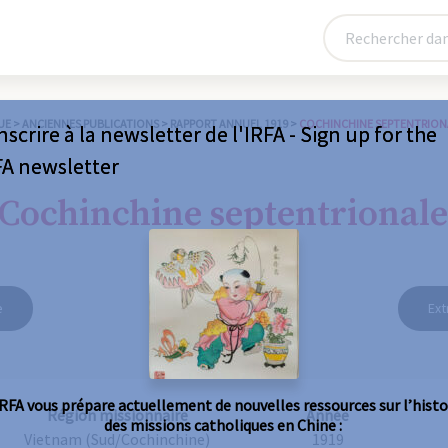
UE
>
ANCIENNES PUBLICATIONS
>
RAPPORT ANNUEL 1919
>
COCHINCHINE SEPTENTRION
nscrire à la newsletter de l'IRFA - Sign up for the
FA newsletter
Cochinchine septentrionale
e
Ext
IRFA vous prépare actuellement de nouvelles ressources sur l’histo
Région missionnaire
Année
des missions catholiques en Chine :
Vietnam (Sud/Cochinchine)
1919