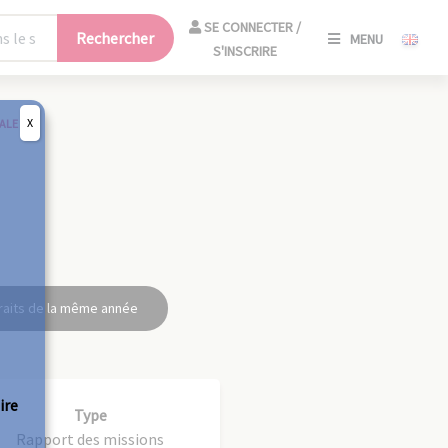
SE
SE CONNECTER /
Rechercher
MENU
CONNECT
S'INSCRIRE
/
S'INSCRIR
X
ALE
FERM
raits de la même année
ire
Type
Rapport des missions