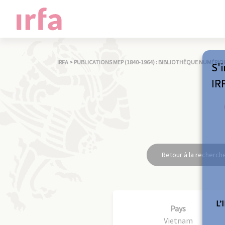
IRFA
>
PUBLICATIONS MEP (1840-1964) : BIBLIOTHÈQUE NUMÉRIQ
S'i
IR
Retour à la recherch
L’
Pays
Vietnam