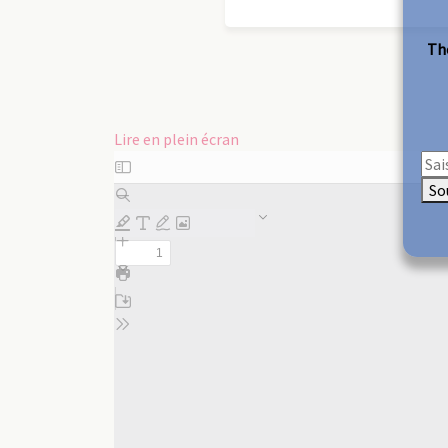
The
Lire en plein écran
Aller
au
So
contenu
PDF