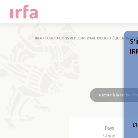
IRFA
>
PUBLICATIONS MEP (1840-1964) : BIBLIOTHÈQUE NUMÉRIQ
S'i
IR
Retour à la recherch
L’
Pays
Chine