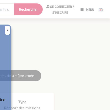
SE
SE CONNECTER /
Rechercher
MENU
CONNECT
S'INSCRIRE
/
S'INSCRIR
X
FERM
raits de la même année
ire
Type
Rapport des missions