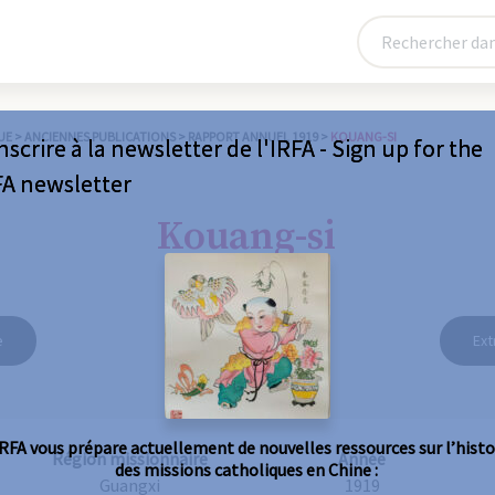
UE
>
ANCIENNES PUBLICATIONS
>
RAPPORT ANNUEL 1919
>
KOUANG-SI
nscrire à la newsletter de l'IRFA - Sign up for the
FA newsletter
Kouang-si
e
Ext
IRFA vous prépare actuellement de nouvelles ressources sur l’histo
Région missionnaire
Année
des missions catholiques en Chine :
Guangxi
1919