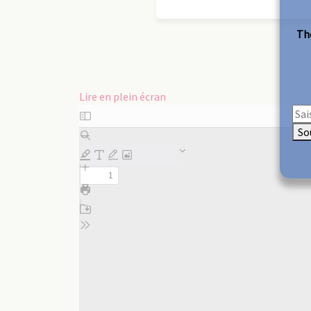
The
Lire en plein écran
Aller
au
So
contenu
PDF