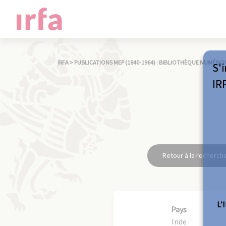
IRFA
>
PUBLICATIONS MEP (1840-1964) : BIBLIOTHÈQUE NUMÉRIQ
S'i
IR
Retour à la recherch
L’
Pays
Inde