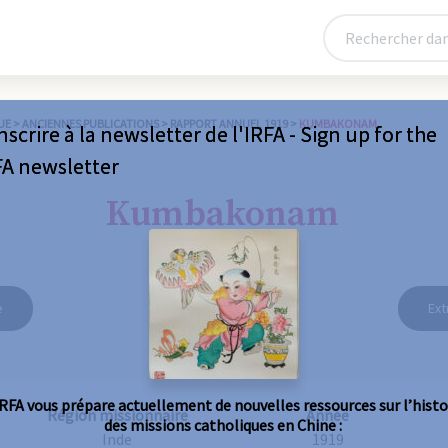
UE
>
ANCIENNES PUBLICATIONS
>
RAPPORT ANNUEL 1919
>
KUMBAKONAM
nscrire à la newsletter de l'IRFA - Sign up for the
FA newsletter
Kumbakonam
e
Ext
IRFA vous prépare actuellement de nouvelles ressources sur l’histo
Région missionnaire
Année
des missions catholiques en Chine :
Inde
1919