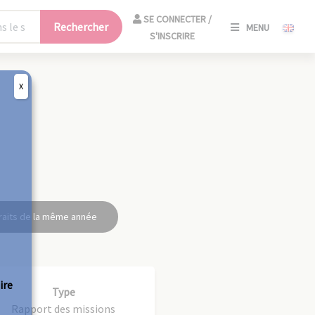
SE
SE CONNECTER /
Rechercher
MENU
CONNECT
S'INSCRIRE
/
S'INSCRIR
X
FERM
raits de la même année
ire
Type
Rapport des missions